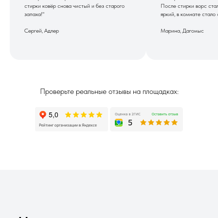
стирки ковёр снова чистый и без старого
После стирки ворс ста
запаха!"
яркий, в комнате стало 
Сергей, Адлер
Марина, Дагомыс
Проверьте реальные отзывы на площадках: