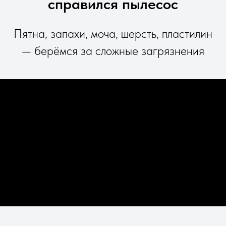
справился пылесос
Пятна, запахи, моча, шерсть, пластилин
— берёмся за сложные загрязнения