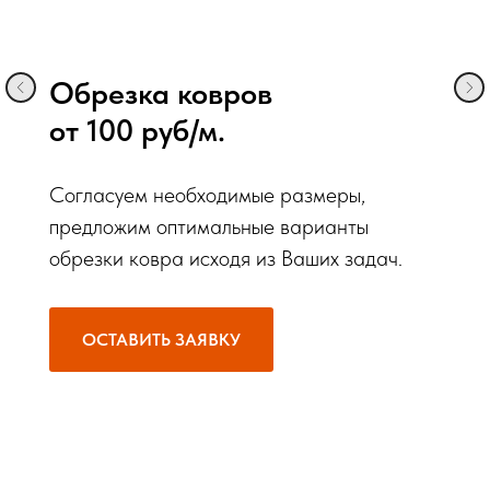
ка ковров
Озони
 руб/м.
от 330
м необходимые размеры,
После стирк
убить всех 
м оптимальные варианты
ковра исходя из Ваших задач.
ОСТАВ
ИТЬ ЗАЯВКУ