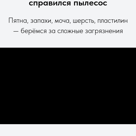
справился пылесос
Пятна, запахи, моча, шерсть, пластилин
— берёмся за сложные загрязнения