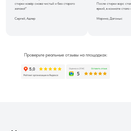
стирки ковёр снова чистый и без старого
После стирки ворс ста
запаха!"
яркий, в комнате стало 
Сергей, Адлер
Марина, Дагомыс
Проверьте реальные отзывы на площадках: